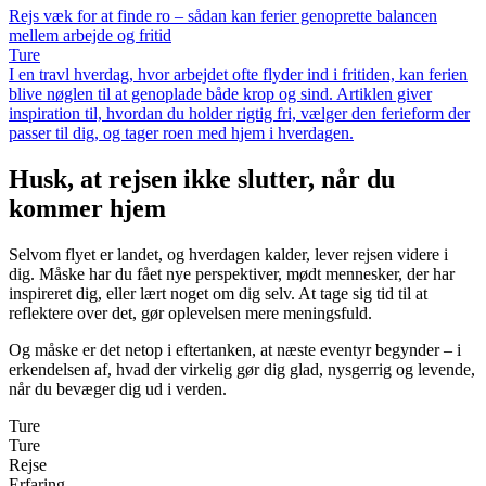
Rejs væk for at finde ro – sådan kan ferier genoprette balancen
mellem arbejde og fritid
Ture
I en travl hverdag, hvor arbejdet ofte flyder ind i fritiden, kan ferien
blive nøglen til at genoplade både krop og sind. Artiklen giver
inspiration til, hvordan du holder rigtig fri, vælger den ferieform der
passer til dig, og tager roen med hjem i hverdagen.
Husk, at rejsen ikke slutter, når du
kommer hjem
Selvom flyet er landet, og hverdagen kalder, lever rejsen videre i
dig. Måske har du fået nye perspektiver, mødt mennesker, der har
inspireret dig, eller lært noget om dig selv. At tage sig tid til at
reflektere over det, gør oplevelsen mere meningsfuld.
Og måske er det netop i eftertanken, at næste eventyr begynder – i
erkendelsen af, hvad der virkelig gør dig glad, nysgerrig og levende,
når du bevæger dig ud i verden.
Ture
Ture
Rejse
Erfaring