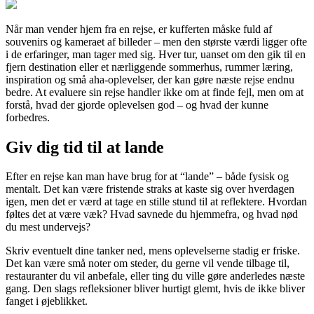
Når man vender hjem fra en rejse, er kufferten måske fuld af
souvenirs og kameraet af billeder – men den største værdi ligger ofte
i de erfaringer, man tager med sig. Hver tur, uanset om den gik til en
fjern destination eller et nærliggende sommerhus, rummer læring,
inspiration og små aha-oplevelser, der kan gøre næste rejse endnu
bedre. At evaluere sin rejse handler ikke om at finde fejl, men om at
forstå, hvad der gjorde oplevelsen god – og hvad der kunne
forbedres.
Giv dig tid til at lande
Efter en rejse kan man have brug for at “lande” – både fysisk og
mentalt. Det kan være fristende straks at kaste sig over hverdagen
igen, men det er værd at tage en stille stund til at reflektere. Hvordan
føltes det at være væk? Hvad savnede du hjemmefra, og hvad nød
du mest undervejs?
Skriv eventuelt dine tanker ned, mens oplevelserne stadig er friske.
Det kan være små noter om steder, du gerne vil vende tilbage til,
restauranter du vil anbefale, eller ting du ville gøre anderledes næste
gang. Den slags refleksioner bliver hurtigt glemt, hvis de ikke bliver
fanget i øjeblikket.