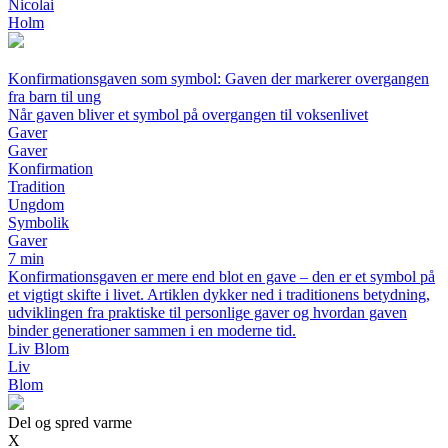
Nicolai
Holm
Konfirmationsgaven som symbol: Gaven der markerer overgangen
fra barn til ung
Når gaven bliver et symbol på overgangen til voksenlivet
Gaver
Gaver
Konfirmation
Tradition
Ungdom
Symbolik
Gaver
7 min
Konfirmationsgaven er mere end blot en gave – den er et symbol på
et vigtigt skifte i livet. Artiklen dykker ned i traditionens betydning,
udviklingen fra praktiske til personlige gaver og hvordan gaven
binder generationer sammen i en moderne tid.
Liv Blom
Liv
Blom
Del og spred varme
X