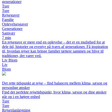
generationer
Ture
Ture
Rejsegaver
Familie
Oplevelsesgaver
Generationer
Samvær
7 min
En rejsegave er mere end en oplevelse – det er en mulighed for at
dele tid, historier og eventyr på tværs af generationer. Få inspiration
til, hvordan rejser kan bringe familier tættere sammen og blive til
traditioner, der varer ved.
Liv Blom
Liv
Blom
Det rette tidspunkt at rejse – find balancen mellem klima, sæson og
personlige ønsker
Find det perfekte rejsetidspunkt, hvor klima, sæson og dine ønsker
går op i en højere enhed
Ture
Ture
Rejseplanlægning