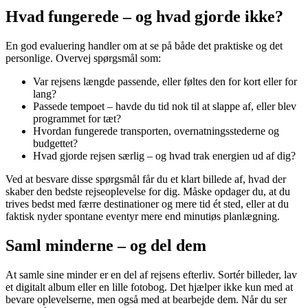
Hvad fungerede – og hvad gjorde ikke?
En god evaluering handler om at se på både det praktiske og det
personlige. Overvej spørgsmål som:
Var rejsens længde passende, eller føltes den for kort eller for
lang?
Passede tempoet – havde du tid nok til at slappe af, eller blev
programmet for tæt?
Hvordan fungerede transporten, overnatningsstederne og
budgettet?
Hvad gjorde rejsen særlig – og hvad trak energien ud af dig?
Ved at besvare disse spørgsmål får du et klart billede af, hvad der
skaber den bedste rejseoplevelse for dig. Måske opdager du, at du
trives bedst med færre destinationer og mere tid ét sted, eller at du
faktisk nyder spontane eventyr mere end minutiøs planlægning.
Saml minderne – og del dem
At samle sine minder er en del af rejsens efterliv. Sortér billeder, lav
et digitalt album eller en lille fotobog. Det hjælper ikke kun med at
bevare oplevelserne, men også med at bearbejde dem. Når du ser