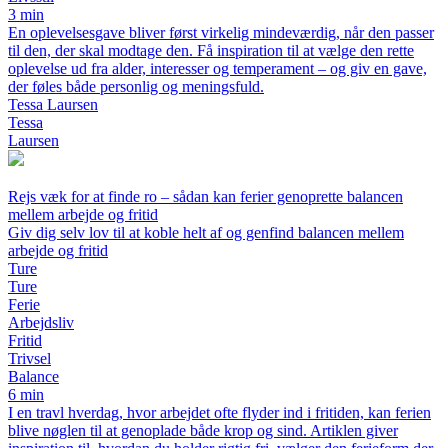
3 min
En oplevelsesgave bliver først virkelig mindeværdig, når den passer
til den, der skal modtage den. Få inspiration til at vælge den rette
oplevelse ud fra alder, interesser og temperament – og giv en gave,
der føles både personlig og meningsfuld.
Tessa Laursen
Tessa
Laursen
Rejs væk for at finde ro – sådan kan ferier genoprette balancen
mellem arbejde og fritid
Giv dig selv lov til at koble helt af og genfind balancen mellem
arbejde og fritid
Ture
Ture
Ferie
Arbejdsliv
Fritid
Trivsel
Balance
6 min
I en travl hverdag, hvor arbejdet ofte flyder ind i fritiden, kan ferien
blive nøglen til at genoplade både krop og sind. Artiklen giver