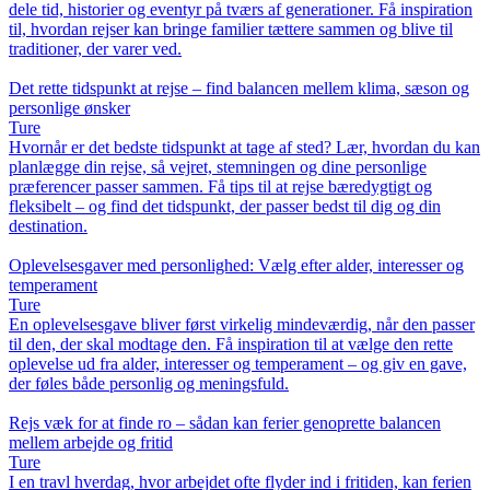
dele tid, historier og eventyr på tværs af generationer. Få inspiration
til, hvordan rejser kan bringe familier tættere sammen og blive til
traditioner, der varer ved.
Det rette tidspunkt at rejse – find balancen mellem klima, sæson og
personlige ønsker
Ture
Hvornår er det bedste tidspunkt at tage af sted? Lær, hvordan du kan
planlægge din rejse, så vejret, stemningen og dine personlige
præferencer passer sammen. Få tips til at rejse bæredygtigt og
fleksibelt – og find det tidspunkt, der passer bedst til dig og din
destination.
Oplevelsesgaver med personlighed: Vælg efter alder, interesser og
temperament
Ture
En oplevelsesgave bliver først virkelig mindeværdig, når den passer
til den, der skal modtage den. Få inspiration til at vælge den rette
oplevelse ud fra alder, interesser og temperament – og giv en gave,
der føles både personlig og meningsfuld.
Rejs væk for at finde ro – sådan kan ferier genoprette balancen
mellem arbejde og fritid
Ture
I en travl hverdag, hvor arbejdet ofte flyder ind i fritiden, kan ferien