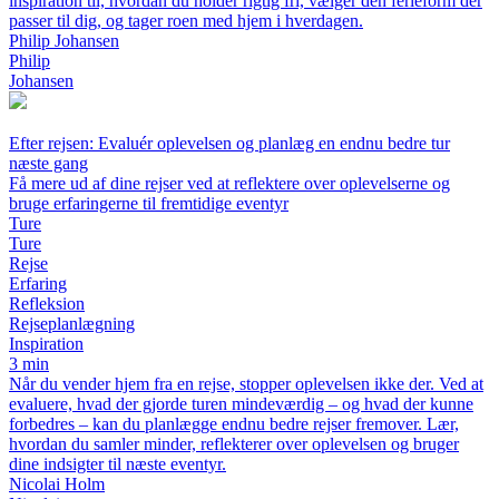
inspiration til, hvordan du holder rigtig fri, vælger den ferieform der
passer til dig, og tager roen med hjem i hverdagen.
Philip Johansen
Philip
Johansen
Efter rejsen: Evaluér oplevelsen og planlæg en endnu bedre tur
næste gang
Få mere ud af dine rejser ved at reflektere over oplevelserne og
bruge erfaringerne til fremtidige eventyr
Ture
Ture
Rejse
Erfaring
Refleksion
Rejseplanlægning
Inspiration
3 min
Når du vender hjem fra en rejse, stopper oplevelsen ikke der. Ved at
evaluere, hvad der gjorde turen mindeværdig – og hvad der kunne
forbedres – kan du planlægge endnu bedre rejser fremover. Lær,
hvordan du samler minder, reflekterer over oplevelsen og bruger
dine indsigter til næste eventyr.
Nicolai Holm