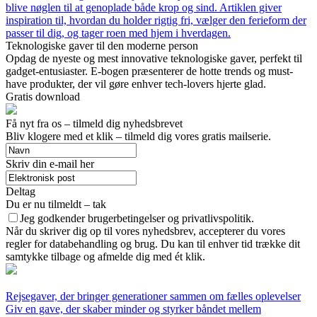
blive nøglen til at genoplade både krop og sind. Artiklen giver
inspiration til, hvordan du holder rigtig fri, vælger den ferieform der
passer til dig, og tager roen med hjem i hverdagen.
Teknologiske gaver til den moderne person
Opdag de nyeste og mest innovative teknologiske gaver, perfekt til
gadget-entusiaster. E-bogen præsenterer de hotte trends og must-
have produkter, der vil gøre enhver tech-lovers hjerte glad.
Gratis download
Få nyt fra os – tilmeld dig nyhedsbrevet
Bliv klogere med et klik – tilmeld dig vores gratis mailserie.
Skriv din e-mail her
Deltag
Du er nu tilmeldt – tak
Jeg godkender brugerbetingelser og privatlivspolitik.
Når du skriver dig op til vores nyhedsbrev, accepterer du vores
regler for databehandling og brug. Du kan til enhver tid trække dit
samtykke tilbage og afmelde dig med ét klik.
Rejsegaver, der bringer generationer sammen om fælles oplevelser
Giv en gave, der skaber minder og styrker båndet mellem