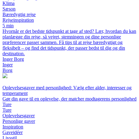
Klima
Sæson
Bæredygtig rejse
Rejseinspiration
5 min
Hvornår er det bedste tidspunkt at tage af sted? Lær, hvordan du kan
planlægge din rejse, så vejret, stemningen og dine personlige
præferencer passer sammen. Få tips til at rejse bæredygtigt og
fleksibelt – og find det tidspunkt, der passer bedst til dig og din
destination.
Inger Borg
Inger
Borg
Oplevelsesgaver med personlighed: Vælg efter alder, interesser og
temperament
Gør din gave til en oplevelse, der matcher modtagerens personlighed
Ture
Ture
Oplevelsesgaver
Personlige gaver
Inspiration
Gaveidéer
Livsstil