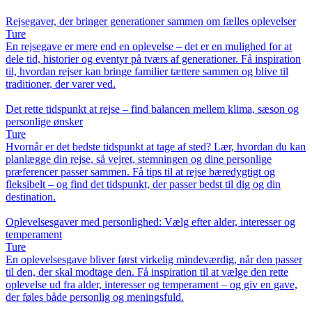
Rejsegaver, der bringer generationer sammen om fælles oplevelser
Ture
En rejsegave er mere end en oplevelse – det er en mulighed for at
dele tid, historier og eventyr på tværs af generationer. Få inspiration
til, hvordan rejser kan bringe familier tættere sammen og blive til
traditioner, der varer ved.
Det rette tidspunkt at rejse – find balancen mellem klima, sæson og
personlige ønsker
Ture
Hvornår er det bedste tidspunkt at tage af sted? Lær, hvordan du kan
planlægge din rejse, så vejret, stemningen og dine personlige
præferencer passer sammen. Få tips til at rejse bæredygtigt og
fleksibelt – og find det tidspunkt, der passer bedst til dig og din
destination.
Oplevelsesgaver med personlighed: Vælg efter alder, interesser og
temperament
Ture
En oplevelsesgave bliver først virkelig mindeværdig, når den passer
til den, der skal modtage den. Få inspiration til at vælge den rette
oplevelse ud fra alder, interesser og temperament – og giv en gave,
der føles både personlig og meningsfuld.