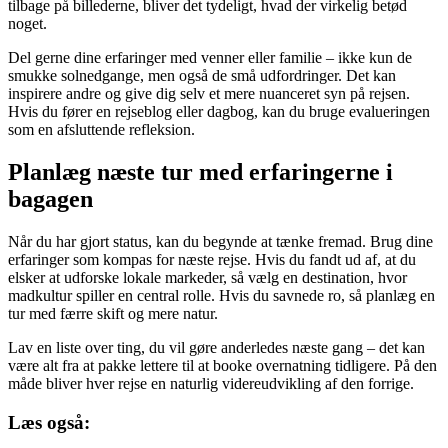
tilbage på billederne, bliver det tydeligt, hvad der virkelig betød
noget.
Del gerne dine erfaringer med venner eller familie – ikke kun de
smukke solnedgange, men også de små udfordringer. Det kan
inspirere andre og give dig selv et mere nuanceret syn på rejsen.
Hvis du fører en rejseblog eller dagbog, kan du bruge evalueringen
som en afsluttende refleksion.
Planlæg næste tur med erfaringerne i
bagagen
Når du har gjort status, kan du begynde at tænke fremad. Brug dine
erfaringer som kompas for næste rejse. Hvis du fandt ud af, at du
elsker at udforske lokale markeder, så vælg en destination, hvor
madkultur spiller en central rolle. Hvis du savnede ro, så planlæg en
tur med færre skift og mere natur.
Lav en liste over ting, du vil gøre anderledes næste gang – det kan
være alt fra at pakke lettere til at booke overnatning tidligere. På den
måde bliver hver rejse en naturlig videreudvikling af den forrige.
Læs også: