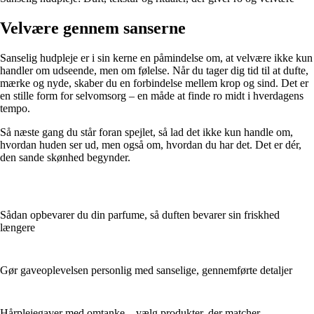
Velvære gennem sanserne
Sanselig hudpleje er i sin kerne en påmindelse om, at velvære ikke kun
handler om udseende, men om følelse. Når du tager dig tid til at dufte,
mærke og nyde, skaber du en forbindelse mellem krop og sind. Det er
en stille form for selvomsorg – en måde at finde ro midt i hverdagens
tempo.
Så næste gang du står foran spejlet, så lad det ikke kun handle om,
hvordan huden ser ud, men også om, hvordan du har det. Det er dér,
den sande skønhed begynder.
Sådan opbevarer du din parfume, så duften bevarer sin friskhed
længere
Gør gaveoplevelsen personlig med sanselige, gennemførte detaljer
Hårplejegaver med omtanke – vælg produkter, der matcher