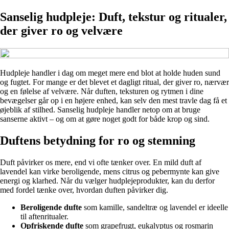
Sanselig hudpleje: Duft, tekstur og ritualer,
der giver ro og velvære
Hudpleje handler i dag om meget mere end blot at holde huden sund
og fugtet. For mange er det blevet et dagligt ritual, der giver ro, nærvær
og en følelse af velvære. Når duften, teksturen og rytmen i dine
bevægelser går op i en højere enhed, kan selv den mest travle dag få et
øjeblik af stilhed. Sanselig hudpleje handler netop om at bruge
sanserne aktivt – og om at gøre noget godt for både krop og sind.
Duftens betydning for ro og stemning
Duft påvirker os mere, end vi ofte tænker over. En mild duft af
lavendel kan virke beroligende, mens citrus og pebermynte kan give
energi og klarhed. Når du vælger hudplejeprodukter, kan du derfor
med fordel tænke over, hvordan duften påvirker dig.
Beroligende dufte
som kamille, sandeltræ og lavendel er ideelle
til aftenritualer.
Opfriskende dufte
som grapefrugt, eukalyptus og rosmarin