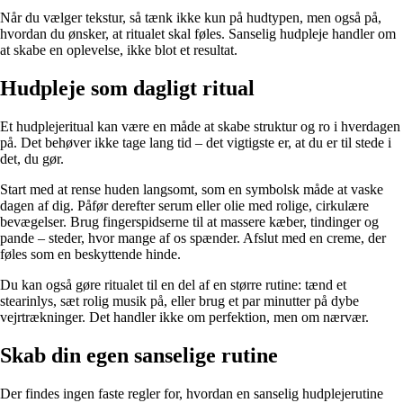
Når du vælger tekstur, så tænk ikke kun på hudtypen, men også på,
hvordan du ønsker, at ritualet skal føles. Sanselig hudpleje handler om
at skabe en oplevelse, ikke blot et resultat.
Hudpleje som dagligt ritual
Et hudplejeritual kan være en måde at skabe struktur og ro i hverdagen
på. Det behøver ikke tage lang tid – det vigtigste er, at du er til stede i
det, du gør.
Start med at rense huden langsomt, som en symbolsk måde at vaske
dagen af dig. Påfør derefter serum eller olie med rolige, cirkulære
bevægelser. Brug fingerspidserne til at massere kæber, tindinger og
pande – steder, hvor mange af os spænder. Afslut med en creme, der
føles som en beskyttende hinde.
Du kan også gøre ritualet til en del af en større rutine: tænd et
stearinlys, sæt rolig musik på, eller brug et par minutter på dybe
vejrtrækninger. Det handler ikke om perfektion, men om nærvær.
Skab din egen sanselige rutine
Der findes ingen faste regler for, hvordan en sanselig hudplejerutine