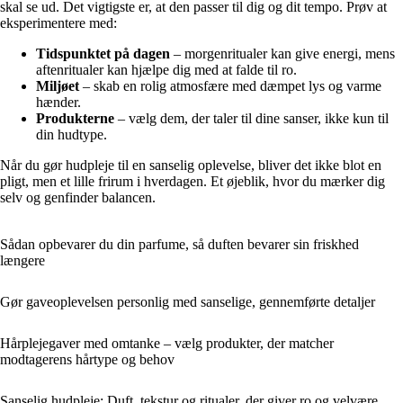
skal se ud. Det vigtigste er, at den passer til dig og dit tempo. Prøv at
eksperimentere med:
Tidspunktet på dagen
– morgenritualer kan give energi, mens
aftenritualer kan hjælpe dig med at falde til ro.
Miljøet
– skab en rolig atmosfære med dæmpet lys og varme
hænder.
Produkterne
– vælg dem, der taler til dine sanser, ikke kun til
din hudtype.
Når du gør hudpleje til en sanselig oplevelse, bliver det ikke blot en
pligt, men et lille frirum i hverdagen. Et øjeblik, hvor du mærker dig
selv og genfinder balancen.
Sådan opbevarer du din parfume, så duften bevarer sin friskhed
længere
Gør gaveoplevelsen personlig med sanselige, gennemførte detaljer
Hårplejegaver med omtanke – vælg produkter, der matcher
modtagerens hårtype og behov
Sanselig hudpleje: Duft, tekstur og ritualer, der giver ro og velvære