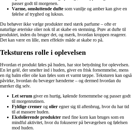
passer godt til morgenen.
Varme, omsluttende dufte
som vanilje og amber kan give en
følelse af tryghed og luksus.
Du behøver ikke vælge produkter med stærk parfume – ofte er
naturlige æteriske olier nok til at skabe en stemning. Prøv at dufte til
produktet, inden du bruger det, og mærk, hvordan kroppen reagerer.
Det kan være en lille, men effektiv måde at skabe ro på.
Teksturens rolle i oplevelsen
Hvordan et produkt føles på huden, har stor betydning for oplevelsen.
En let gelé, der smelter ind i huden, giver en frisk fornemmelse, mens
en rig balm eller olie kan føles som et varmt tæppe. Teksturen kan også
påvirke, hvordan du bevæger hænderne – og dermed hvordan du
mærker dig selv.
Let serum
giver en hurtig, kølende fornemmelse og passer godt
til morgenrutinen.
Fyldige cremer
og
olier
egner sig til aftenbrug, hvor du har tid
til at massere huden.
Eksfolierende produkter
med fine korn kan bruges som en
mindful aktivitet, hvor du fokuserer på bevægelsen og følelsen
mod huden.